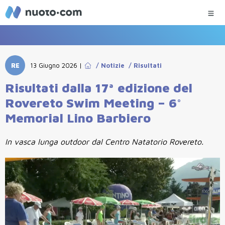
RE
13 Giugno 2026
|
/
Notizie
/
Risultati
Risultati dalla 17ª edizione del
Rovereto Swim Meeting – 6°
Memorial Lino Barbiero
In vasca lunga outdoor dal Centro Natatorio Rovereto.