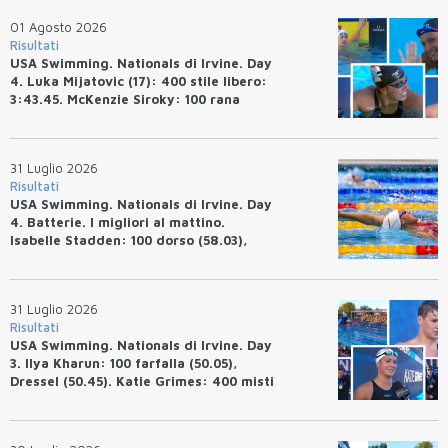
01 Agosto 2026
Risultati
USA Swimming. Nationals di Irvine. Day
4. Luka Mijatovic (17): 400 stile libero:
3:43.45. McKenzie Siroky: 100 rana
(1:05.64), Bottazzo 1:07.19. Alexei
Avakov: 100 rana (58.87).
31 Luglio 2026
Risultati
USA Swimming. Nationals di Irvine. Day
4. Batterie. I migliori al mattino.
Isabelle Stadden: 100 dorso (58.03),
Anita Bottazzo in finale con il quarto
tempo.
31 Luglio 2026
Risultati
USA Swimming. Nationals di Irvine. Day
3. Ilya Kharun: 100 farfalla (50.05),
Dressel (50.45). Katie Grimes: 400 misti
(4:33.26), Ryan Erisman (4:09.57). Anita
Bottazzo terza nei 50 rana (30.51)