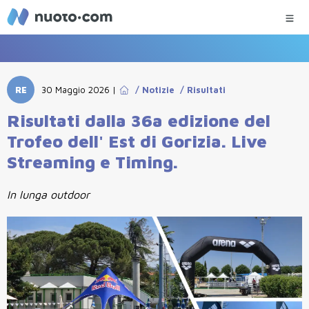
RE
30 Maggio 2026
|
/
Notizie
/
Risultati
Risultati dalla 36a edizione del
Trofeo dell' Est di Gorizia. Live
Streaming e Timing.
In lunga outdoor