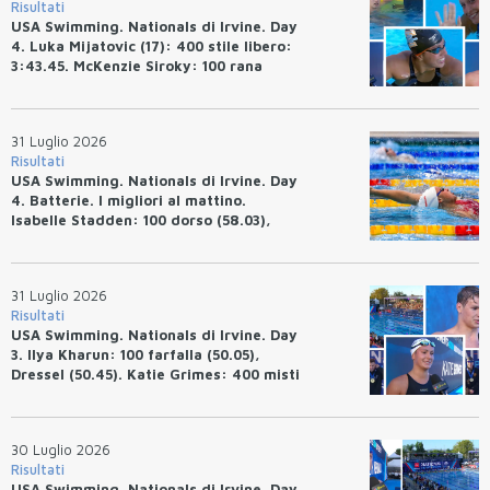
Risultati
USA Swimming. Nationals di Irvine. Day
4. Luka Mijatovic (17): 400 stile libero:
3:43.45. McKenzie Siroky: 100 rana
(1:05.64), Bottazzo 1:07.19. Alexei
Avakov: 100 rana (58.87).
31 Luglio 2026
Risultati
USA Swimming. Nationals di Irvine. Day
4. Batterie. I migliori al mattino.
Isabelle Stadden: 100 dorso (58.03),
Anita Bottazzo in finale con il quarto
tempo.
31 Luglio 2026
Risultati
USA Swimming. Nationals di Irvine. Day
3. Ilya Kharun: 100 farfalla (50.05),
Dressel (50.45). Katie Grimes: 400 misti
(4:33.26), Ryan Erisman (4:09.57). Anita
Bottazzo terza nei 50 rana (30.51)
30 Luglio 2026
Risultati
USA Swimming. Nationals di Irvine. Day