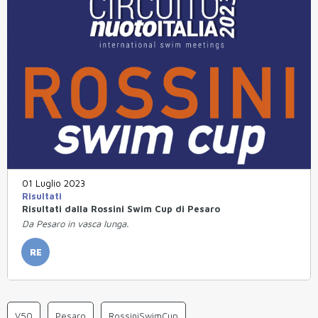
01 Luglio 2023
Risultati
Risultati dalla Rossini Swim Cup di Pesaro
Da Pesaro in vasca lunga.
RE
V50
Pesaro
RossiniSwimCup