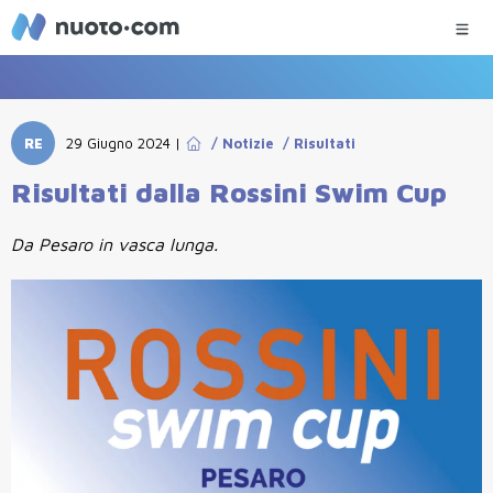
RE
29 Giugno 2024
|
/
Notizie
/
Risultati
Risultati dalla Rossini Swim Cup
Da Pesaro in vasca lunga.