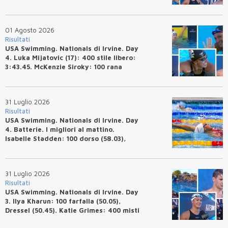
Ryan Erisman: 800 stile libero (7'43"53)
01 Agosto 2026
Risultati
USA Swimming. Nationals di Irvine. Day
4. Luka Mijatovic (17): 400 stile libero:
3:43.45. McKenzie Siroky: 100 rana
(1:05.64), Bottazzo 1:07.19. Alexei
Avakov: 100 rana (58.87).
31 Luglio 2026
Risultati
USA Swimming. Nationals di Irvine. Day
4. Batterie. I migliori al mattino.
Isabelle Stadden: 100 dorso (58.03),
Anita Bottazzo in finale con il quarto
tempo.
31 Luglio 2026
Risultati
USA Swimming. Nationals di Irvine. Day
3. Ilya Kharun: 100 farfalla (50.05),
Dressel (50.45). Katie Grimes: 400 misti
(4:33.26), Ryan Erisman (4:09.57). Anita