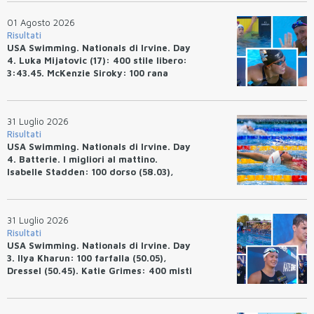
01 Agosto 2026
Risultati
USA Swimming. Nationals di Irvine. Day
4. Luka Mijatovic (17): 400 stile libero:
3:43.45. McKenzie Siroky: 100 rana
(1:05.64), Bottazzo 1:07.19. Alexei
Avakov: 100 rana (58.87).
31 Luglio 2026
Risultati
USA Swimming. Nationals di Irvine. Day
4. Batterie. I migliori al mattino.
Isabelle Stadden: 100 dorso (58.03),
Anita Bottazzo in finale con il quarto
tempo.
31 Luglio 2026
Risultati
USA Swimming. Nationals di Irvine. Day
3. Ilya Kharun: 100 farfalla (50.05),
Dressel (50.45). Katie Grimes: 400 misti
(4:33.26), Ryan Erisman (4:09.57). Anita
Bottazzo terza nei 50 rana (30.51)