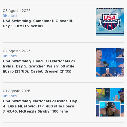
03 Agosto 2026
Risultati
USA Swimming. Campionati Giovanili.
Day 1. Tutti i vincitori.
02 Agosto 2026
Risultati
USA Swimming. Conclusi i Nationals di
Irvine. Day 5. Gretchen Walsh: 50 stile
libero (23"60), Caeleb Dressel (21"35).
Ryan Erisman: 800 stile libero (7'43"53)
01 Agosto 2026
Risultati
USA Swimming. Nationals di Irvine. Day
4. Luka Mijatovic (17): 400 stile libero:
3:43.45. McKenzie Siroky: 100 rana
(1:05.64), Bottazzo 1:07.19. Alexei
Avakov: 100 rana (58.87).