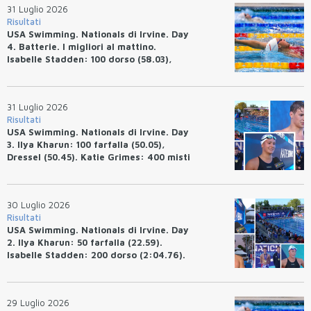
31 Luglio 2026
Risultati
USA Swimming. Nationals di Irvine. Day
4. Batterie. I migliori al mattino.
Isabelle Stadden: 100 dorso (58.03),
Anita Bottazzo in finale con il quarto
tempo.
31 Luglio 2026
Risultati
USA Swimming. Nationals di Irvine. Day
3. Ilya Kharun: 100 farfalla (50.05),
Dressel (50.45). Katie Grimes: 400 misti
(4:33.26), Ryan Erisman (4:09.57). Anita
Bottazzo terza nei 50 rana (30.51)
30 Luglio 2026
Risultati
USA Swimming. Nationals di Irvine. Day
2. Ilya Kharun: 50 farfalla (22.59).
Isabelle Stadden: 200 dorso (2:04.76).
Josh Bey: 200 rana (2:07.58)
29 Luglio 2026