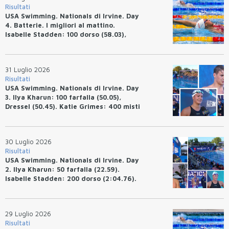
Risultati
USA Swimming. Nationals di Irvine. Day
4. Batterie. I migliori al mattino.
Isabelle Stadden: 100 dorso (58.03),
Anita Bottazzo in finale con il quarto
tempo.
31 Luglio 2026
Risultati
USA Swimming. Nationals di Irvine. Day
3. Ilya Kharun: 100 farfalla (50.05),
Dressel (50.45). Katie Grimes: 400 misti
(4:33.26), Ryan Erisman (4:09.57). Anita
Bottazzo terza nei 50 rana (30.51)
30 Luglio 2026
Risultati
USA Swimming. Nationals di Irvine. Day
2. Ilya Kharun: 50 farfalla (22.59).
Isabelle Stadden: 200 dorso (2:04.76).
Josh Bey: 200 rana (2:07.58)
29 Luglio 2026
Risultati