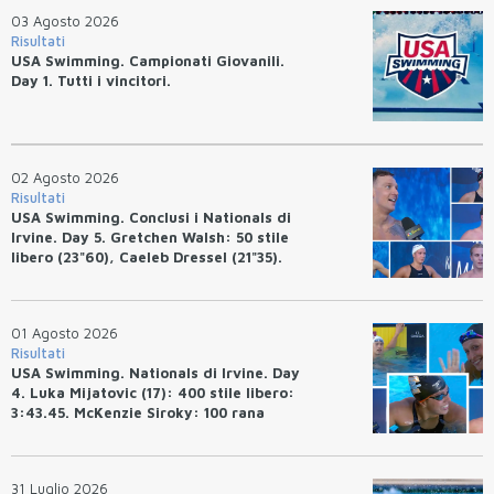
03 Agosto 2026
Risultati
USA Swimming. Campionati Giovanili.
Day 1. Tutti i vincitori.
02 Agosto 2026
Risultati
USA Swimming. Conclusi i Nationals di
Irvine. Day 5. Gretchen Walsh: 50 stile
libero (23"60), Caeleb Dressel (21"35).
Ryan Erisman: 800 stile libero (7'43"53)
01 Agosto 2026
Risultati
USA Swimming. Nationals di Irvine. Day
4. Luka Mijatovic (17): 400 stile libero:
3:43.45. McKenzie Siroky: 100 rana
(1:05.64), Bottazzo 1:07.19. Alexei
Avakov: 100 rana (58.87).
31 Luglio 2026