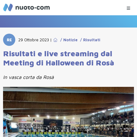
RE
29 Ottobre 2023
|
/
Notizie
/
Risultati
Risultati e live streaming dal
Meeting di Halloween di Rosà
In vasca corta da Rosà