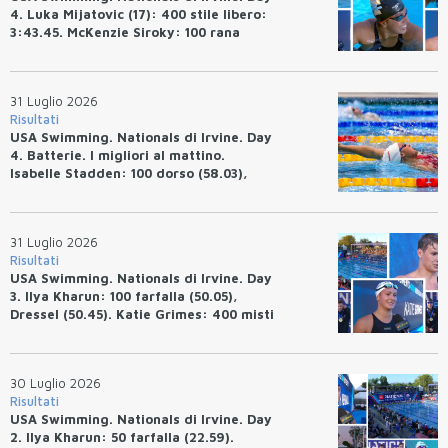
4. Luka Mijatovic (17): 400 stile libero:
3:43.45. McKenzie Siroky: 100 rana
(1:05.64), Bottazzo 1:07.19. Alexei
Avakov: 100 rana (58.87).
31 Luglio 2026
Risultati
USA Swimming. Nationals di Irvine. Day
4. Batterie. I migliori al mattino.
Isabelle Stadden: 100 dorso (58.03),
Anita Bottazzo in finale con il quarto
tempo.
31 Luglio 2026
Risultati
USA Swimming. Nationals di Irvine. Day
3. Ilya Kharun: 100 farfalla (50.05),
Dressel (50.45). Katie Grimes: 400 misti
(4:33.26), Ryan Erisman (4:09.57). Anita
Bottazzo terza nei 50 rana (30.51)
30 Luglio 2026
Risultati
USA Swimming. Nationals di Irvine. Day
2. Ilya Kharun: 50 farfalla (22.59).