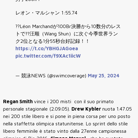
レオン・マルシャン 1:55.74
??Léon Marchandが100Br決勝から10数分のレス
トで??汪顺（Wang Shun）に次ぐ今季世界ラン
ク2位となる1分55秒台好記録！！
https://t.co/YBHGJAGoea
pic.twitter.com/f9XAc1iicW
— 競泳NEWS (@swimcoverage)
May 25, 2024
Regan Smith
vince i 200 misti con il suo primato
personale stagionale (2.09.05).
Drew Kybler
nuota 1.47.05
nei 200 stile libero e si pone in piena corsa per uno posto
nella staffetta olimpica statunitense. Lo sprint dello stile
libero femminile è stato vinto dalla 27enne campionessa