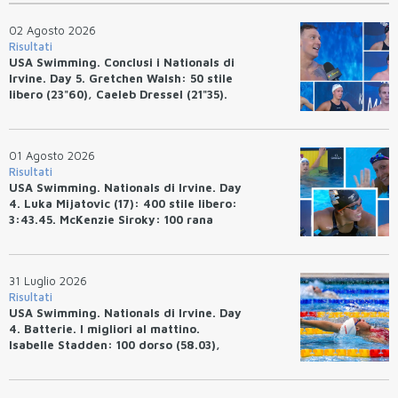
02 Agosto 2026
Risultati
USA Swimming. Conclusi i Nationals di
Irvine. Day 5. Gretchen Walsh: 50 stile
libero (23"60), Caeleb Dressel (21"35).
Ryan Erisman: 800 stile libero (7'43"53)
01 Agosto 2026
Risultati
USA Swimming. Nationals di Irvine. Day
4. Luka Mijatovic (17): 400 stile libero:
3:43.45. McKenzie Siroky: 100 rana
(1:05.64), Bottazzo 1:07.19. Alexei
Avakov: 100 rana (58.87).
31 Luglio 2026
Risultati
USA Swimming. Nationals di Irvine. Day
4. Batterie. I migliori al mattino.
Isabelle Stadden: 100 dorso (58.03),
Anita Bottazzo in finale con il quarto
tempo.