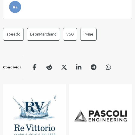
RE
speedo
LéonMarchand
V50
Irvine
Condividi