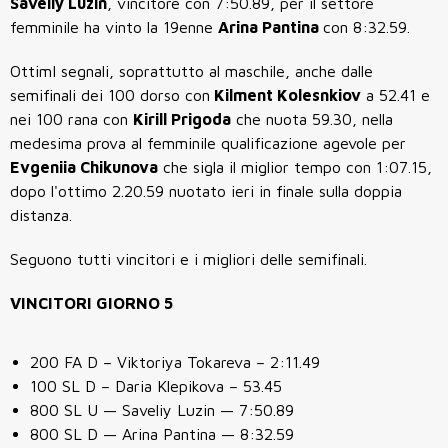
Saveliy Luzin
, vincitore con
7:50.89, per il settore
femminile ha vinto la 19enne
Arina Pantina
con 8:32.59.
OttimI segnali, soprattutto al maschile, anche dalle
semifinali dei 100 dorso con
Kilment Kolesnkiov
a 52.41 e
nei 100 rana con
Kirill Prigoda
che nuota 59.30, nella
medesima prova al femminile qualificazione agevole per
Evgeniia Chikunova
che sigla il miglior tempo con 1:07.15,
dopo l'ottimo 2.20.59 nuotato ieri in finale sulla doppia
distanza.
Seguono tutti vincitori e i migliori delle semifinali.
VINCITORI GIORNO 5
200 FA D – Viktoriya Tokareva – 2:11.49
100 SL D – Daria Klepikova – 53.45
800 SL U — Saveliy Luzin — 7:50.89
800 SL D — Arina Pantina — 8:32.59