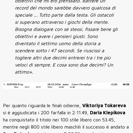
obiettivi che mi ero prefissato. Battere un
record del mondo sarebbe davvero qualcosa di
speciale ... Tutto parte dalla testa. Gli ostacoli
si superano attraverso i giochi della mente.
Bisogna dialogare con sé stessi, fissare bene gli
obiettivi e avere i pensieri giusti. Sono
diventato il settimo uomo della storia a
scendere sotto i 47 secondi. Se riuscissi a
togliere altri due decimi entrerei tra i tre più
veloci di sempre. E cosa sono due decimi? Un
attimo
».
Per quanto riguarda le finali odierne,
Viktoriya Tokareva
si è aggiudicata i
200 farfalla
in
2:11.49
,
Daria Klepikova
ha conquistato il titolo nei
100 stile libero
con
53.45
,
mentre negli
800 stile libero maschili
il successo è andato a