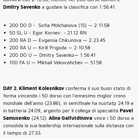
Dmitry Savenko
a guidare la classifica con 1:56.41.
200 DO D -
Sofia Molchanova (15)
— 2:11.58
50 SL U - Egor Kornev: - 21.12 RN
200 RA D —
Evgeniia Chikunova
— 2:23.45
200 RA U —
Kirill Prigoda
— 2:10.58
200 DO U —
Dmitry Savenko
— 1:56.41
100 FA U — Mikhail Vekovishchev — 51.58
DAY 2. Kliment Kolesnikov
conferma il suo buon stato di
forma vincendo i 50 dorso con l'ennesimo miglior crono
mondiale dell'anno (23.86), in semifinale ha nuotatp 24.19 e
in batteria 24.09, argento per il collega di specialità
Pavel
Samusenko
(24.12).
Alina Gaifutdinova
vince i 50 dorso e
consolida la sua leadership internazionale sulla distanza con
il tempo di 27.33.