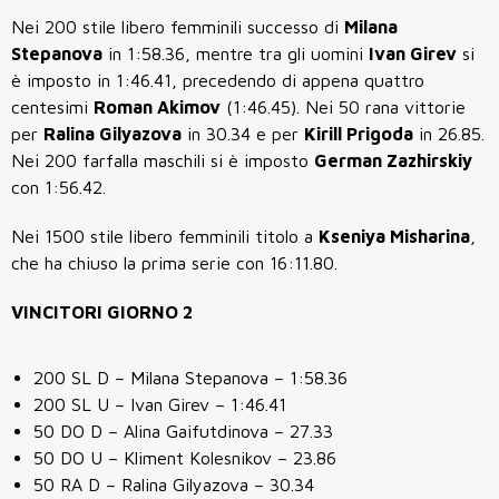
Nei 200 stile libero femminili successo di
Milana
Stepanova
in 1:58.36, mentre tra gli uomini
Ivan Girev
si
è imposto in 1:46.41, precedendo di appena quattro
centesimi
Roman Akimov
(1:46.45). Nei 50 rana vittorie
per
Ralina Gilyazova
in 30.34 e per
Kirill Prigoda
in 26.85.
Nei 200 farfalla maschili si è imposto
German Zazhirskiy
con 1:56.42.
Nei 1500 stile libero femminili titolo a
Kseniya Misharina
,
che ha chiuso la prima serie con 16:11.80.
VINCITORI GIORNO 2
200 SL D – Milana Stepanova – 1:58.36
200 SL U – Ivan Girev – 1:46.41
50 DO D – Alina Gaifutdinova – 27.33
50 DO U – Kliment Kolesnikov – 23.86
50 RA D
– Ralina Gilyazova – 30.34