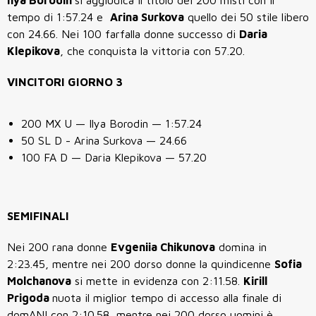
Ilya Borodin
si aggiudica il titolo dei 200 misti con il
tempo di
1:57.24 e
Arina Surkova
quello dei 50 stile libero
con
24.66. Nei 100 farfalla donne successo di
Daria
Klepikova
, che conquista la vittoria con 57.20.
VINCITORI GIORNO 3
200 MX U —
Ilya Borodin
— 1:57.24
50 SL D -
Arina Surkova
— 24.66
100 FA D —
Daria Klepikova
— 57.20
SEMIFINALI
Nei 200 rana donne
Evgeniia Chikunova
domina in
2:23.45, mentre nei 200 dorso donne la quindicenne
Sofia
Molchanova
si mette in evidenza con 2:11.58.
Kirill
Prigoda
nuota il
miglior tempo di accesso alla finale di
domANI con 2:10.58, mentre nei 200 dorso uomini è