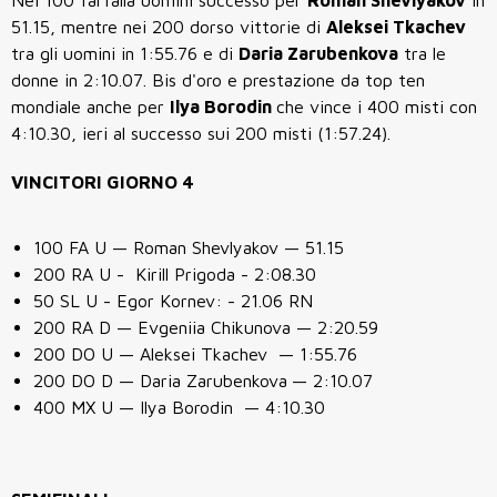
Nei 100 farfalla uomini successo per
Roman Shevlyakov
in
51.15, mentre nei
200 dorso
vittorie di
Aleksei Tkachev
tra gli uomini in 1:55.76 e di
Daria Zarubenkova
tra le
donne in 2:10.07. Bis d'oro e prestazione da top ten
mondiale anche per
Ilya Borodin
che vince i 400 misti con
4:10.30, ieri al successo sui 200 misti (1:57.24).
VINCITORI GIORNO 4
100 FA U —
Roman Shevlyakov
— 51.15
200 RA U - Kirill Prigoda - 2:08.30
50 SL U - Egor Kornev: - 21.06 RN
200 RA D —
Evgeniia Chikunova
— 2:20.59
200 DO U — Aleksei Tkachev — 1:55.76
200 DO D —
Daria Zarubenkova
— 2:10.07
400 MX U —
Ilya Borodin
— 4:10.30