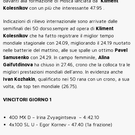
davanti alla formazione di Mosca lanciata da
Kliment
Kolesnikov
con un più che interessante 47.95 .
Indicazioni di rilievo internazionale sono arrivate dalle
semifinali dei 50 dorso.sempre ad opera di
Kliment
Kolesnikov
che ha fatto registrare il miglior tempo
mondiale stagionale con 24.09, migliorando il 24.19 nuotato
nelle batterie del mattino, alle sue spalle un ottimo
Pavel
Samusenko
con 24.29
. In campo femminile,
Alina
Gaifutdinova
ha chiuso in 27.46, crono che la colloca tra le
migliori prestazioni mondiali dell'anno. In evidenza anche
Ivan Kozhakin
, qualificato nei 50 rana con un crono, a sua
volta, da top ten mondiale (26.75).
VINCITORI GIORNO 1
400 MX D – Irina Zvyagintseva – 4:42.10
4x100 SL U - Egor Kornev - 47.40 (1a frazione)