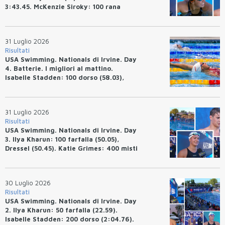
3:43.45. McKenzie Siroky: 100 rana
(1:05.64), Bottazzo 1:07.19. Alexei
Avakov: 100 rana (58.87).
31 Luglio 2026
Risultati
USA Swimming. Nationals di Irvine. Day
4. Batterie. I migliori al mattino.
Isabelle Stadden: 100 dorso (58.03),
Anita Bottazzo in finale con il quarto
tempo.
31 Luglio 2026
Risultati
USA Swimming. Nationals di Irvine. Day
3. Ilya Kharun: 100 farfalla (50.05),
Dressel (50.45). Katie Grimes: 400 misti
(4:33.26), Ryan Erisman (4:09.57). Anita
Bottazzo terza nei 50 rana (30.51)
30 Luglio 2026
Risultati
USA Swimming. Nationals di Irvine. Day
2. Ilya Kharun: 50 farfalla (22.59).
Isabelle Stadden: 200 dorso (2:04.76).