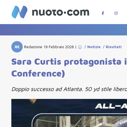
RE
Redazione
19 Febbraio 2026
|
/
Notizie
/
Risultati
Sara Curtis protagonista 
Conference)
Doppio successo ad Atlanta. 50 yd stile libero