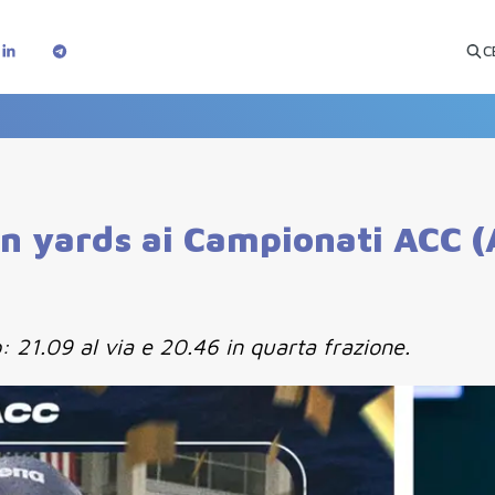
C
in yards ai Campionati ACC (
: 21.09 al via e 20.46 in quarta frazione.