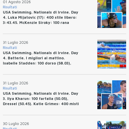
01 Agosto 2026
Risultati
USA Swimming. Nationals di Irvine. Day
4. Luka Mijatovic (17): 400 stile libero:
3:43.45. McKenzie Siroky: 100 rana
(1:05.64), Bottazzo 1:07.19. Alexei
Avakov: 100 rana (58.87).
31 Luglio 2026
Risultati
USA Swimming. Nationals di Irvine. Day
4. Batterie. I migliori al mattino.
Isabelle Stadden: 100 dorso (58.03),
Anita Bottazzo in finale con il quarto
tempo.
31 Luglio 2026
Risultati
USA Swimming. Nationals di Irvine. Day
3. Ilya Kharun: 100 farfalla (50.05),
Dressel (50.45). Katie Grimes: 400 misti
(4:33.26), Ryan Erisman (4:09.57). Anita
Bottazzo terza nei 50 rana (30.51)
30 Luglio 2026
Risultati