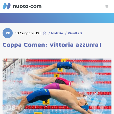
RE
18 Giugno 2019
|
/
Notizie
/
Risultati
Coppa Comen: vittoria azzurra!