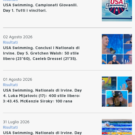
USA Swimming. Campionati Giovanili.
Day 1. Tutti i vincitori.
02 Agosto 2026
Risultati
USA Swimming. Conclusi i Nationals di
Irvine. Day 5. Gretchen Walsh: 50 stile
libero (23"60), Caeleb Dressel (21"35).
Ryan Erisman: 800 stile libero (7'43"53)
01 Agosto 2026
Risultati
USA Swimming. Nationals di Irvine. Day
4. Luka Mijatovic (17): 400 stile libero:
3:43.45. McKenzie Siroky: 100 rana
(1:05.64), Bottazzo 1:07.19. Alexei
Avakov: 100 rana (58.87).
31 Luglio 2026
Risultati
USA Swimming. Nationals di Irvine. Day