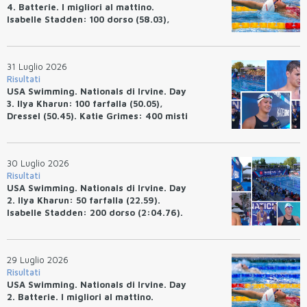
4. Batterie. I migliori al mattino.
Isabelle Stadden: 100 dorso (58.03),
Anita Bottazzo in finale con il quarto
tempo.
31 Luglio 2026
Risultati
USA Swimming. Nationals di Irvine. Day
3. Ilya Kharun: 100 farfalla (50.05),
Dressel (50.45). Katie Grimes: 400 misti
(4:33.26), Ryan Erisman (4:09.57). Anita
Bottazzo terza nei 50 rana (30.51)
30 Luglio 2026
Risultati
USA Swimming. Nationals di Irvine. Day
2. Ilya Kharun: 50 farfalla (22.59).
Isabelle Stadden: 200 dorso (2:04.76).
Josh Bey: 200 rana (2:07.58)
29 Luglio 2026
Risultati
USA Swimming. Nationals di Irvine. Day
2. Batterie. I migliori al mattino.