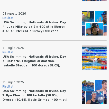
Ryan Erisman: 800 stile libero (7'43"53)
01 Agosto 2026
Risultati
USA Swimming. Nationals di Irvine. Day
4. Luka Mijatovic (17): 400 stile libero:
3:43.45. McKenzie Siroky: 100 rana
(1:05.64), Bottazzo 1:07.19. Alexei
Avakov: 100 rana (58.87).
31 Luglio 2026
Risultati
USA Swimming. Nationals di Irvine. Day
4. Batterie. I migliori al mattino.
Isabelle Stadden: 100 dorso (58.03),
Anita Bottazzo in finale con il quarto
tempo.
31 Luglio 2026
Risultati
USA Swimming. Nationals di Irvine. Day
3. Ilya Kharun: 100 farfalla (50.05),
Dressel (50.45). Katie Grimes: 400 misti
(4:33.26), Ryan Erisman (4:09.57). Anita
Bottazzo terza nei 50 rana (30.51)