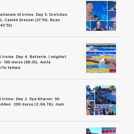
tionals di Irvine. Day 5. Gretchen
0), Caeleb Dressel (21"35). Ryan
'43"53)
rvine. Day 4. Batterie. I migliori
: 100 dorso (58.03), Anita
arto tempo.
Irvine. Day 2. Ilya Kharun: 50
tadden: 200 dorso (2:04.76). Josh