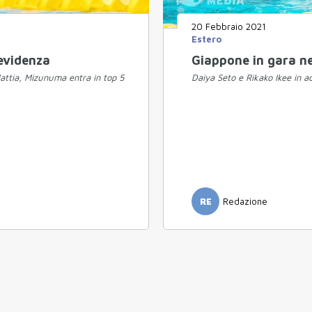
20 Febbraio 2021
Estero
 evidenza
Giappone in gara n
lattia, Mizunuma entra in top 5
Daiya Seto e Rikako Ikee in 
RE
Redazione