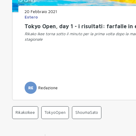
20 Febbraio 2021
Estero
Tokyo Open, day 1 - i risultati: farfalle in
Rikako Ikee torna sotto il minuto per la prima volta dopo la ma
stagionale
RE
Redazione
RikakoIkee
TokyoOpen
ShoumaSato