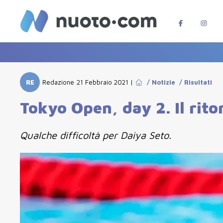
RE
Redazione
21 Febbraio 2021
|
/
Notizie
/
Risultati
Tokyo Open, day 2. Il rito
Qualche difficoltà per Daiya Seto.