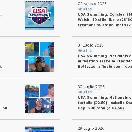
02 Agosto 2026
Risultati
i.
USA Swimming. Conclusi i Na
Walsh: 50 stile libero (23"6
Erisman: 800 stile libero (7
31 Luglio 2026
Risultati
USA Swimming. Nationals di I
al mattino. Isabelle Stadden
).
Bottazzo in finale con il qu
30 Luglio 2026
Risultati
USA Swimming. Nationals di 
farfalla (22.59). Isabelle S
i 50
Bey: 200 rana (2:07.58)
29 Luglio 2026