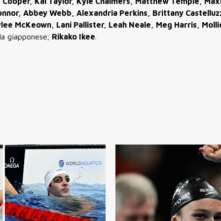
c Cooper, Kai Taylor, Kyle Chalmers, Matthew Temple, Maxi
onnor, Abbey Webb, Alexandria Perkins, Brittany Castelluz
lee McKeown, Lani Pallister, Leah Neale, Meg Harris, Molli
 la giapponese;
Rikako Ikee
.