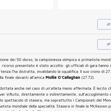
azione dei 50 dorso, la campionessa olimpica e primatista mond
 ricorso presentato è stato accolto: gli ufficiali di gara hanno
nza l’ha distratta, invalidando la squalifica. Il suo crono di
27.
la finale davanti all’amica
Mollie O’Callaghan
(27.72).
dottata anche nel caso di un’atleta meno affermata. È lecito c
er influito, direttamente o indirettamente, sull’accoglimento d
à lo spettacolo di stasera, ma soprattutto i Campionati del Mon
atista mondiale della specialità. Stasera in finale la McKeown p