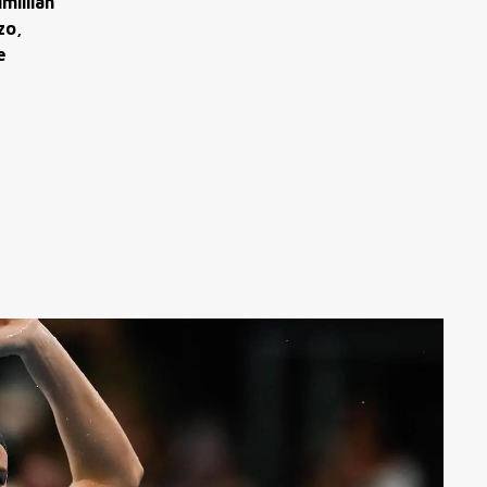
millian
zo,
e