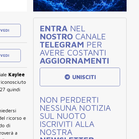
ENTRA
NEL
VEDI
NOSTRO
CANALE
TELEGRAM
PER
AVERE COSTANTI
VEDI
AGGIORNAMENTI
iale
Kaylee
UNISCITI
 riconosciuto
27 quindi
NON PERDERTI
NESSUNA NOTIZIA
hiedersi
SUL NUOTO
el ricorso e
ISCRIVITI ALLA
do di
NOSTRA
roverà a