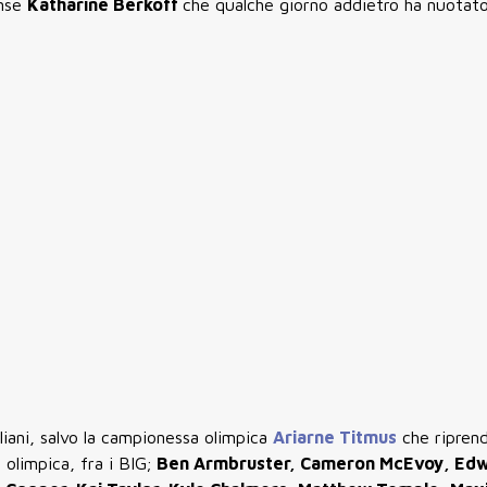
ense
Katharine Berkoff
che qualche giorno addietro ha nuotato
aliani, salvo la campionessa olimpica
Ariarne Titmus
che riprend
 olimpica, fra i BIG;
Ben Armbruster, Cameron McEvoy, Ed