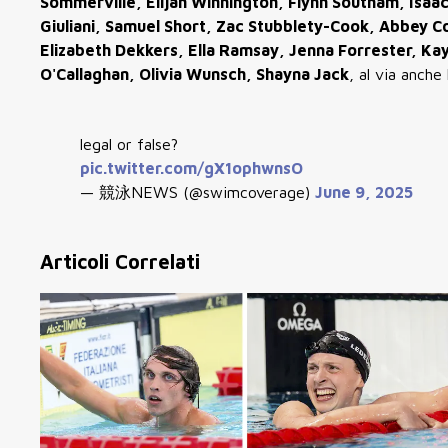
Sommerville, Elijah Winnington, Flynn Southam, Isaa
Giuliani, Samuel Short, Zac Stubblety-Cook, Abbey C
Elizabeth Dekkers, Ella Ramsay, Jenna Forrester, Kay
O'Callaghan, Olivia Wunsch, Shayna Jack
, al via anche
legal or false?
pic.twitter.com/gX1ophwnsO
— 競泳NEWS (@swimcoverage)
June 9, 2025
Articoli Correlati