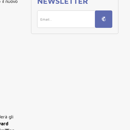
NEWSLETTER
 il nuovo
erà gli
ward