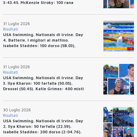
3:43.45. McKenzie Siroky: 100 rana
(1:05.64), Bottazzo 1:07.19. Alexei
Avakov: 100 rana (58.87).
31 Luglio 2026
Risultati
USA Swimming. Nationals di Irvine. Day
4. Batterie. I migliori al mattino.
Isabelle Stadden: 100 dorso (58.03),
Anita Bottazzo in finale con il quarto
tempo.
31 Luglio 2026
Risultati
USA Swimming. Nationals di Irvine. Day
3. Ilya Kharun: 100 farfalla (50.05),
Dressel (50.45). Katie Grimes: 400 misti
(4:33.26), Ryan Erisman (4:09.57). Anita
Bottazzo terza nei 50 rana (30.51)
30 Luglio 2026
Risultati
USA Swimming. Nationals di Irvine. Day
2. Ilya Kharun: 50 farfalla (22.59).
Isabelle Stadden: 200 dorso (2:04.76).