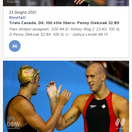
23 Giugno 2021
Risultati
Trials Canada. D4. 100 stile libero: Penny Oleksiak 52.89
Pass olimpici assegnati: 200 RA D- Kelsey Wog 2:23.40. 100 SL
D Penny Oleksiak 52.89. 100 SL U - Joshua Liendo 48.13
RE