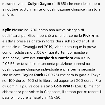
maschile vince
Collyn Gagne
(4.18.65) che non riesce però
a nuotare sotto il limite di qualificazione olimpica fissato a
4.15.84 .
Kylie Masse
nei 200 dorso non aveva bisogno di
qualificarsi per Giochi perchè anche lei, come la
Pickrem,
è atleta preselezionata in forza dei risultati ottenuti al
mondiale di Gwangju nel 2019, vince comunque la prova
con un solidissimo 2:06.67, quinto tempo mondiale
stagionale, l’azzurra
Margherita Panziera
con il suo
2.05.56 resta stabile in seconda posizione, ennesima
qualificazione olimpica individuale anche per la seconda
classificata
Taylor Ruck
(2.09.26) che sarà in gara a Tokyo
nei 100 dorso, 100 stile libero ed appunto i 200 dorso. Fra
gli uomini il più veloce è stato
Cole Pratt
(1.58.11), ma non
abbastanza per volare in Giappone, il tempo per ottenere il
pass olimpico era fissato in 1.57.50.