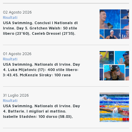
02 Agosto 2026
Risultati
USA Swimming. Conclusi i Nationals di
Irvine. Day 5. Gretchen Walsh: 50 stile
libero (23"60), Caeleb Dressel (21"35).
Ryan Erisman: 800 stile libero (7'43"53)
01 Agosto 2026
Risultati
USA Swimming. Nationals di Irvine. Day
4. Luka Mijatovic (17): 400 stile libero:
3:43.45. McKenzie Siroky: 100 rana
(1:05.64), Bottazzo 1:07.19. Alexei
Avakov: 100 rana (58.87).
31 Luglio 2026
Risultati
USA Swimming. Nationals di Irvine. Day
4. Batterie. I migliori al mattino.
Isabelle Stadden: 100 dorso (58.03),
Anita Bottazzo in finale con il quarto
tempo.