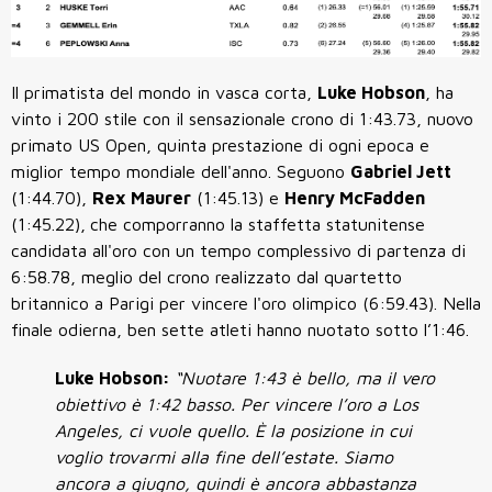
Il primatista del mondo in vasca corta,
Luke Hobson
, ha
vinto i 200 stile con il sensazionale crono di
1:43.73
, nuovo
primato US Open, quinta prestazione di ogni epoca e
miglior tempo mondiale dell'anno. Seguono
Gabriel Jett
(
1:44.70
),
Rex Maurer
(
1:45.13
) e
Henry McFadden
(
1:45.22
),
che comporranno la staffetta statunitense
candidata all'oro con un tempo complessivo di partenza di
6:58.78
, meglio del crono realizzato dal quartetto
britannico a Parigi per vincere l'oro olimpico (
6:59.43
). Nella
finale odierna, ben sette atleti hanno nuotato sotto l’
1:46
.
Luke Hobson:
“Nuotare 1:43 è bello, ma il vero
obiettivo è 1:42 basso. Per vincere l’oro a Los
Angeles, ci vuole quello.
È la posizione in cui
voglio trovarmi alla fine dell’estate. Siamo
ancora a giugno, quindi è ancora abbastanza