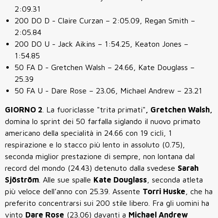
2:09.31
200 DO D - Claire Curzan – 2:05.09, Regan Smith –
2:05.84
200 DO U - Jack Aikins – 1:54.25, Keaton Jones –
1:54.85
50 FA D - Gretchen Walsh – 24.66, Kate Douglass –
25.39
50 FA U - Dare Rose – 23.06, Michael Andrew – 23.21
GIORNO 2
.
La fuoriclasse "trita primati"
, Gretchen Walsh,
domina lo sprint dei 50 farfalla siglando il nuovo primato
americano della specialità in 24.66 con 19 cicli, 1
respirazione e lo stacco più lento in assoluto (0.75),
seconda miglior prestazione di sempre, non lontana dal
record del mondo (24.43) detenuto dalla svedese
Sarah
Sjöström
. Alle sue spalle
Kate Douglass
, seconda atleta
più veloce dell’anno con 25.39. Assente
Torri Huske
, che ha
preferito concentrarsi sui 200 stile libero.
Fra gli uomini ha
vinto
Dare Rose
(23.06) davanti a
Michael Andrew