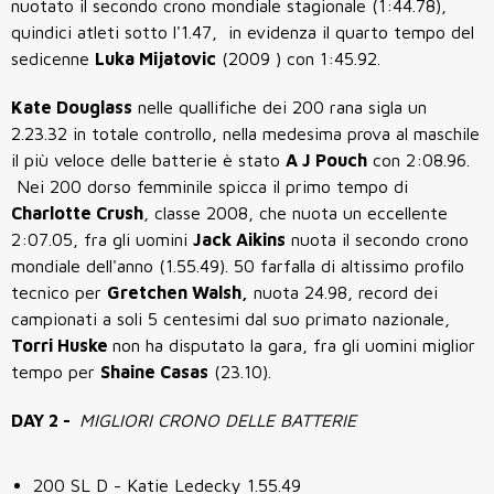
nuotato il secondo crono mondiale stagionale (1:44.78),
quindici atleti sotto l'1.47, in evidenza il quarto tempo del
sedicenne
Luka Mijatovic
(2009 ) con 1:45.92.
Kate Douglass
nelle quallifiche dei 200 rana sigla un
2.23.32 in totale controllo, nella medesima prova al maschile
il più veloce delle batterie è stato
A J Pouch
con 2:08.96.
Nei 200 dorso femminile spicca il primo tempo di
Charlotte Crush
, classe 2008, che nuota un eccellente
2:07.05, fra gli uomini
Jack Aikins
nuota il secondo crono
mondiale dell'anno (1.55.49). 50 farfalla di altissimo profilo
tecnico per
Gretchen Walsh,
nuota 24.98, record dei
campionati a soli 5 centesimi dal suo primato nazionale,
Torri Huske
non ha disputato la gara, fra gli uomini miglior
tempo per
Shaine Casas
(23.10).
DAY 2 -
MIGLIORI CRONO DELLE BATTERIE
200 SL D - Katie Ledecky 1.55.49