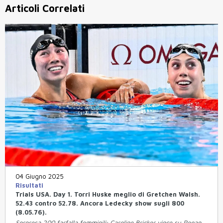
Articoli Correlati
04 Giugno 2025
Risultati
Trials USA. Day 1. Torri Huske meglio di Gretchen Walsh.
52.43 contro 52.78. Ancora Ledecky show sugli 800
(8.05.76).
Sorpresa 200 farfalla femminili; Caroline Bricker vince su Regan