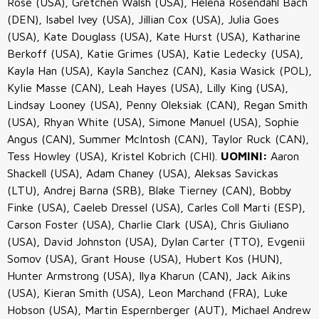
Rose (USA), Gretchen Walsh (USA), Helena Rosendahl Bach
(DEN), Isabel Ivey (USA), Jillian Cox (USA), Julia Goes
(USA), Kate Douglass (USA), Kate Hurst (USA), Katharine
Berkoff (USA), Katie Grimes (USA), Katie Ledecky (USA),
Kayla Han (USA), Kayla Sanchez (CAN), Kasia Wasick (POL),
Kylie Masse (CAN), Leah Hayes (USA), Lilly King (USA),
Lindsay Looney (USA), Penny Oleksiak (CAN), Regan Smith
(USA), Rhyan White (USA), Simone Manuel (USA), Sophie
Angus (CAN), Summer McIntosh (CAN), Taylor Ruck (CAN),
Tess Howley (USA), Kristel Kobrich (CHI).
UOMINI:
Aaron
Shackell (USA), Adam Chaney (USA), Aleksas Savickas
(LTU), Andrej Barna (SRB), Blake Tierney (CAN), Bobby
Finke (USA), Caeleb Dressel (USA), Carles Coll Marti (ESP),
Carson Foster (USA), Charlie Clark (USA), Chris Giuliano
(USA), David Johnston (USA), Dylan Carter (TTO), Evgenii
Somov (USA), Grant House (USA), Hubert Kos (HUN),
Hunter Armstrong (USA), Ilya Kharun (CAN), Jack Aikins
(USA), Kieran Smith (USA), Leon Marchand (FRA), Luke
Hobson (USA), Martin Espernberger (AUT), Michael Andrew