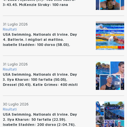
3:43.45. McKenzie Siroky: 100 rana
(1:05.64), Bottazzo 1:07.19. Alexei
Avakov: 100 rana (58.87).
31 Luglio 2026
Risultati
USA Swimming. Nationals di Irvine. Day
4. Batterie. I migliori al mattino.
Isabelle Stadden: 100 dorso (58.03),
Anita Bottazzo in finale con il quarto
tempo.
31 Luglio 2026
Risultati
USA Swimming. Nationals di Irvine. Day
3. Ilya Kharun: 100 farfalla (50.05),
Dressel (50.45). Katie Grimes: 400 misti
(4:33.26), Ryan Erisman (4:09.57). Anita
Bottazzo terza nei 50 rana (30.51)
30 Luglio 2026
Risultati
USA Swimming. Nationals di Irvine. Day
2. Ilya Kharun: 50 farfalla (22.59).
Isabelle Stadden: 200 dorso (2:04.76).