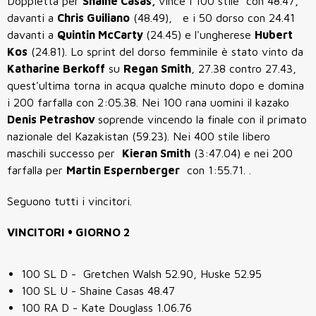
Doppietta per
Shaine Casas,
vince i 100 stile con 48.47,
davanti a
Chris Guiliano
(48.49), e i 50 dorso con 24.41
davanti a
Quintin McCarty
(24.45) e l'ungherese
Hubert
Kos
(24.81). Lo sprint del dorso femminile è stato vinto da
Katharine Berkoff
su
Regan Smith
, 27.38 contro 27.43,
quest'ultima torna in acqua qualche minuto dopo e domina
i 200 farfalla con 2:05.38. Nei 100 rana uomini il kazako
Denis Petrashov
soprende vincendo la finale con il primato
nazionale del Kazakistan (59.23). Nei 400 stile libero
maschili successo per
Kieran Smith
(3:47.04) e nei 200
farfalla per
Martin Espernberger
con 1:55.71. .
Seguono tutti i vincitori.
VINCITORI • GIORNO 2
100 SL D - Gretchen Walsh 52.90, Huske 52.95
100 SL U - Shaine Casas 48.47
100 RA D - Kate Douglass 1.06.76