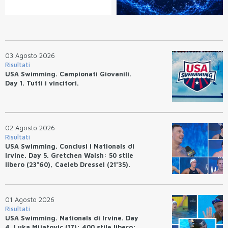
03 Agosto 2026
Risultati
USA Swimming. Campionati Giovanili.
Day 1. Tutti i vincitori.
02 Agosto 2026
Risultati
USA Swimming. Conclusi i Nationals di
Irvine. Day 5. Gretchen Walsh: 50 stile
libero (23"60), Caeleb Dressel (21"35).
Ryan Erisman: 800 stile libero (7'43"53)
01 Agosto 2026
Risultati
USA Swimming. Nationals di Irvine. Day
4. Luka Mijatovic (17): 400 stile libero: