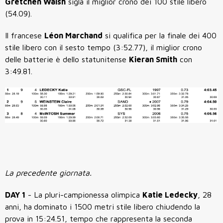
Gretchen Walsh
sigla il miglior crono dei 100 stile libero
(54.09).
Il francese
Léon Marchand
si qualifica per la finale dei 400
stile libero con il sesto tempo (3:52.77), il miglior crono
delle batterie è dello statunitense
Kieran Smith
con
3:49.81.
La precedente giornata.
DAY 1
- La pluri-campionessa olimpica
Katie Ledecky
, 28
anni, ha
dominato i 1500 metri stile libero chiudendo la
prova in 15:24.51, tempo che rappresenta la seconda