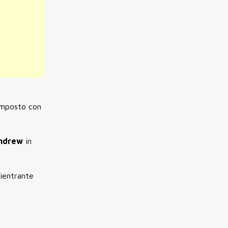
imposto con
Andrew
in
rientrante