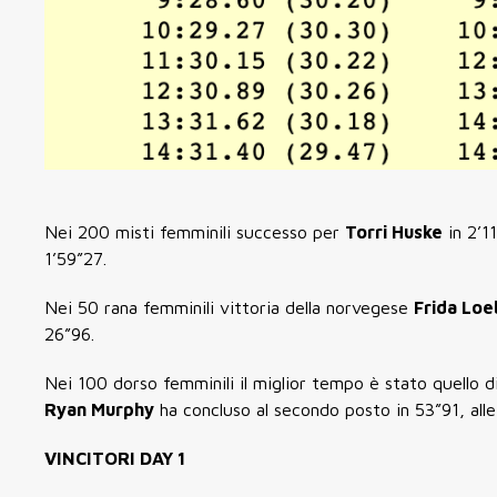
Nei 200 misti femminili successo per
Torri Huske
in 2’1
1’59”27.
Nei 50 rana femminili vittoria della norvegese
Frida Loe
26”96.
Nei 100 dorso femminili il miglior tempo è stato quello d
Ryan Murphy
ha concluso al secondo posto in 53”91, alle
VINCITORI DAY 1