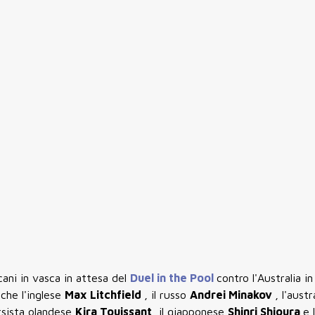
icani in vasca in attesa del
Duel in the Pool
contro l'Australia 
che l'inglese
Max Litchfield
, il russo
Andrei Minakov
, l'austr
rsista olandese
Kira Touissant,
il giapponese
Shinri Shioura
e 