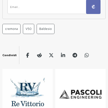
cremona
V50
Baldesio
Condividi