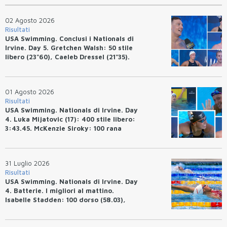
02 Agosto 2026
Risultati
USA Swimming. Conclusi i Nationals di
Irvine. Day 5. Gretchen Walsh: 50 stile
libero (23"60), Caeleb Dressel (21"35).
Ryan Erisman: 800 stile libero (7'43"53)
01 Agosto 2026
Risultati
USA Swimming. Nationals di Irvine. Day
4. Luka Mijatovic (17): 400 stile libero:
3:43.45. McKenzie Siroky: 100 rana
(1:05.64), Bottazzo 1:07.19. Alexei
Avakov: 100 rana (58.87).
31 Luglio 2026
Risultati
USA Swimming. Nationals di Irvine. Day
4. Batterie. I migliori al mattino.
Isabelle Stadden: 100 dorso (58.03),
Anita Bottazzo in finale con il quarto
tempo.