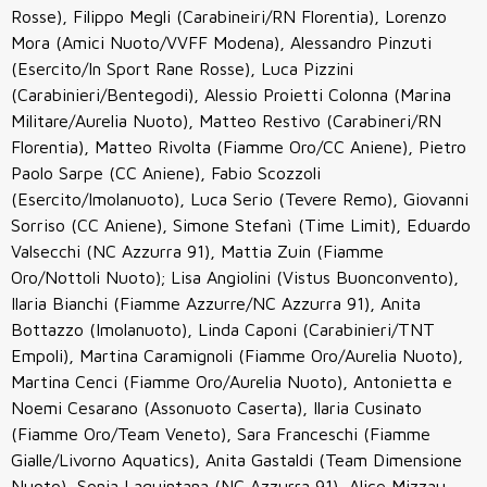
Rosse), Filippo Megli (Carabineiri/RN Florentia), Lorenzo
Mora (Amici Nuoto/VVFF Modena), Alessandro Pinzuti
(Esercito/In Sport Rane Rosse), Luca Pizzini
(Carabinieri/Bentegodi), Alessio Proietti Colonna (Marina
Militare/Aurelia Nuoto), Matteo Restivo (Carabineri/RN
Florentia), Matteo Rivolta (Fiamme Oro/CC Aniene), Pietro
Paolo Sarpe (CC Aniene), Fabio Scozzoli
(Esercito/Imolanuoto), Luca Serio (Tevere Remo), Giovanni
Sorriso (CC Aniene), Simone Stefanì (Time Limit), Eduardo
Valsecchi (NC Azzurra 91), Mattia Zuin (Fiamme
Oro/Nottoli Nuoto); Lisa Angiolini (Vistus Buonconvento),
Ilaria Bianchi (Fiamme Azzurre/NC Azzurra 91), Anita
Bottazzo (Imolanuoto), Linda Caponi (Carabinieri/TNT
Empoli), Martina Caramignoli (Fiamme Oro/Aurelia Nuoto),
Martina Cenci (Fiamme Oro/Aurelia Nuoto), Antonietta e
Noemi Cesarano (Assonuoto Caserta), Ilaria Cusinato
(Fiamme Oro/Team Veneto), Sara Franceschi (Fiamme
Gialle/Livorno Aquatics), Anita Gastaldi (Team Dimensione
Nuoto), Sonia Laquintana (NC Azzurra 91), Alice Mizzau