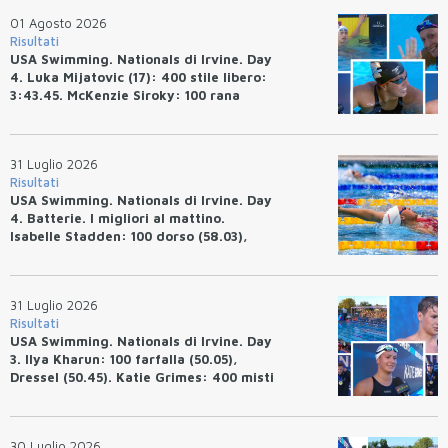
01 Agosto 2026
Risultati
USA Swimming. Nationals di Irvine. Day
4. Luka Mijatovic (17): 400 stile libero:
3:43.45. McKenzie Siroky: 100 rana
(1:05.64), Bottazzo 1:07.19. Alexei
Avakov: 100 rana (58.87).
31 Luglio 2026
Risultati
USA Swimming. Nationals di Irvine. Day
4. Batterie. I migliori al mattino.
Isabelle Stadden: 100 dorso (58.03),
Anita Bottazzo in finale con il quarto
tempo.
31 Luglio 2026
Risultati
USA Swimming. Nationals di Irvine. Day
3. Ilya Kharun: 100 farfalla (50.05),
Dressel (50.45). Katie Grimes: 400 misti
(4:33.26), Ryan Erisman (4:09.57). Anita
Bottazzo terza nei 50 rana (30.51)
30 Luglio 2026