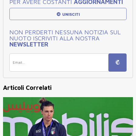
PER AVERE COSTANTI
AGGIORNAMENTI
UNISCITI
NON PERDERTI NESSUNA NOTIZIA SUL
NUOTO ISCRIVITI ALLA NOSTRA
NEWSLETTER
Articoli Correlati