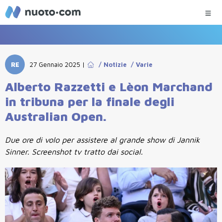
RE
27 Gennaio 2025
|
/
Notizie
/
Varie
Alberto Razzetti e Lèon Marchand
in tribuna per la finale degli
Australian Open.
Due ore di volo per assistere al grande show di Jannik
Sinner. Screenshot tv tratto dai social.