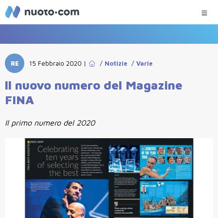
RE
15 Febbraio 2020
|
/
Notizie
/
Varie
ll nuovo numero del Magazine
FINA
Il primo numero del 2020