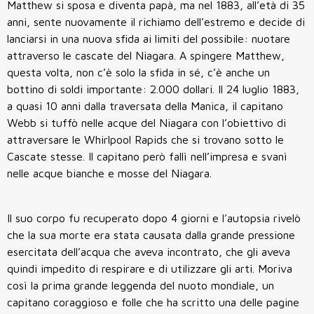
Matthew si sposa e diventa papà, ma nel 1883, all’età di 35
anni, sente nuovamente il richiamo dell’estremo e decide di
lanciarsi in una nuova sfida ai limiti del possibile: nuotare
attraverso le cascate del Niagara. A spingere Matthew,
questa volta, non c’è solo la sfida in sé, c’è anche un
bottino di soldi importante: 2.000 dollari. Il 24 luglio 1883,
a quasi 10 anni dalla traversata della Manica, il capitano
Webb si tuffò nelle acque del Niagara con l’obiettivo di
attraversare le Whirlpool Rapids che si trovano sotto le
Cascate stesse. Il capitano però fallì nell’impresa e svanì
nelle acque bianche e mosse del Niagara.
Il suo corpo fu recuperato dopo 4 giorni e l’autopsia rivelò
che la sua morte era stata causata dalla grande pressione
esercitata dell’acqua che aveva incontrato, che gli aveva
quindi impedito di respirare e di utilizzare gli arti. Moriva
così la prima grande leggenda del nuoto mondiale, un
capitano coraggioso e folle che ha scritto una delle pagine