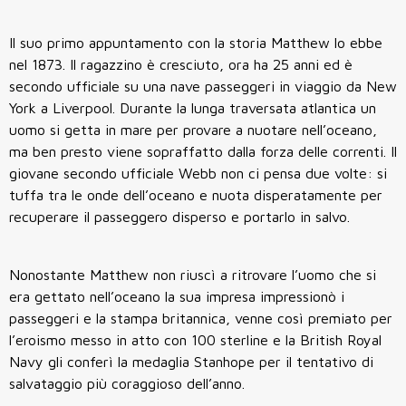
Il suo primo appuntamento con la storia Matthew lo ebbe
nel 1873. Il ragazzino è cresciuto, ora ha 25 anni ed è
secondo ufficiale su una nave passeggeri in viaggio da New
York a Liverpool. Durante la lunga traversata atlantica un
uomo si getta in mare per provare a nuotare nell’oceano,
ma ben presto viene sopraffatto dalla forza delle correnti. Il
giovane secondo ufficiale Webb non ci pensa due volte: si
tuffa tra le onde dell’oceano e nuota disperatamente per
recuperare il passeggero disperso e portarlo in salvo.
Nonostante Matthew non riuscì a ritrovare l’uomo che si
era gettato nell’oceano la sua impresa impressionò i
passeggeri e la stampa britannica, venne così premiato per
l’eroismo messo in atto con 100 sterline e la British Royal
Navy gli conferì la medaglia Stanhope per il tentativo di
salvataggio più coraggioso dell’anno.