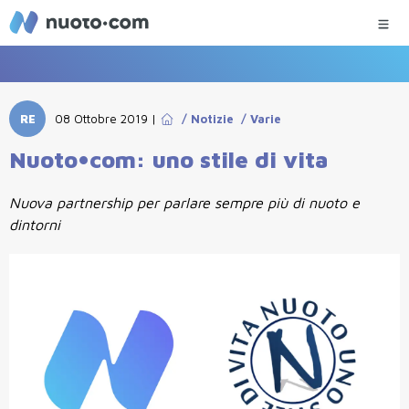
RE
08 Ottobre 2019
|
/
Notizie
/
Varie
Nuoto•com: uno stile di vita
Nuova partnership per parlare sempre più di nuoto e
dintorni