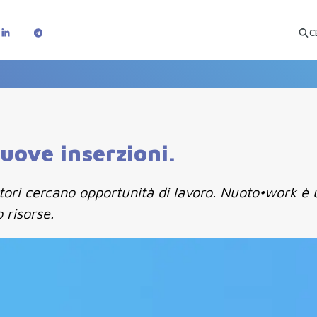
C
uove inserzioni.
tori cercano opportunità di lavoro. Nuoto•work è u
 risorse.