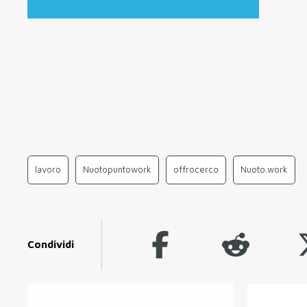
lavoro
Nuotopuntowork
offrocerco
Nuoto.work
Condividi