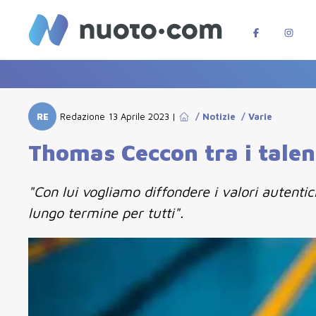
RE
Redazione
13 Aprile 2023
|
/
Notizie
/
Varie
Thomas Ceccon tra i tale
"Con lui vogliamo diffondere i valori autentic
lungo termine per tutti".