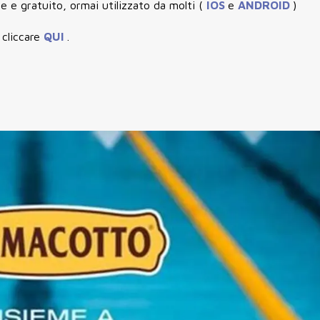
e e gratuito, ormai utilizzato da molti (
IOS
e
ANDROID
)
 cliccare
QUI
.