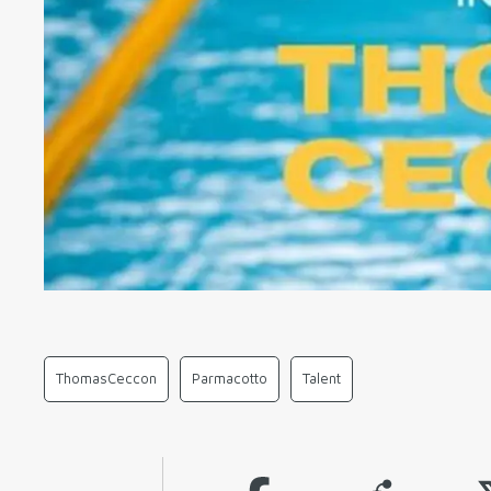
ThomasCeccon
Parmacotto
Talent