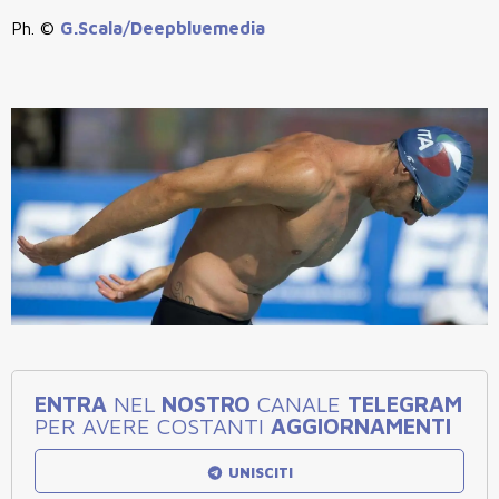
Ph. ©
G.Scala/Deepbluemedia
ENTRA
NEL
NOSTRO
CANALE
TELEGRAM
PER AVERE COSTANTI
AGGIORNAMENTI
UNISCITI