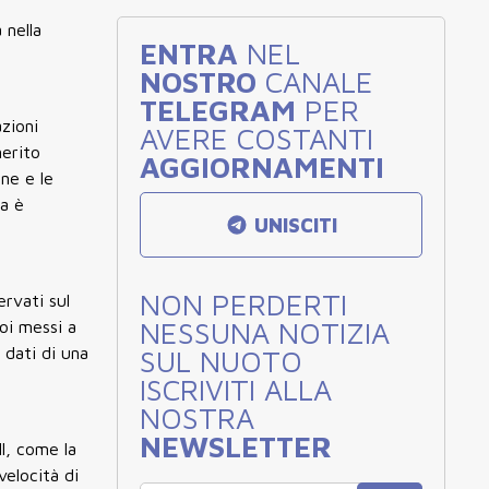
 nella
ENTRA
NEL
NOSTRO
CANALE
TELEGRAM
PER
zioni
AVERE COSTANTI
merito
AGGIORNAMENTI
one e le
sa è
UNISCITI
NON PERDERTI
ervati sul
NESSUNA NOTIZIA
oi messi a
 dati di una
SUL NUOTO
ISCRIVITI ALLA
NOSTRA
NEWSLETTER
ll, come la
velocità di