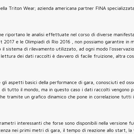
 della Triton Wear; azienda americana partner FINA specializzata
e riportano le analisi effettuate nel corso di diverse manifesta
t 2017 e le Olimpiadi di Rio 2016 , non possiamo garantire in 
o il sistema di rilevamento utilizzato, ad ogni modo l'osservazi
lettura dei dati raccolti è davvero di facile fruizione, altra co
gli aspetti basici della performance di gara, conosciuti ed oss
i di tutto il mondo, ma in questo caso i dati raccolti vengono p
e tramite un grafico dinamico che pone in correlazione tutti i
ametri interessanti che forse sono disponibili nella versione fu
tenza nei primi metri di gara, il tempo di reazione allo start, la 