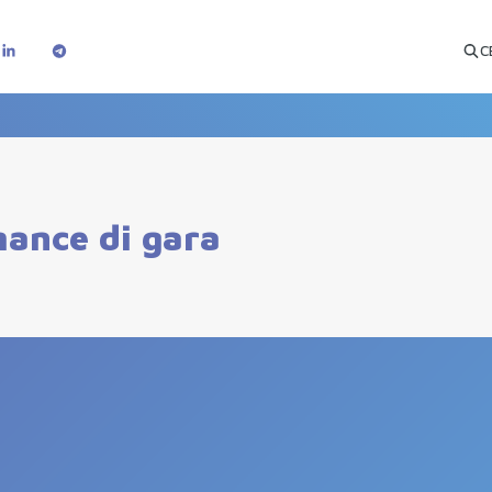
C
mance di gara