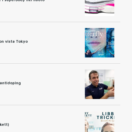
con vista Tokyo
'antidoping
ckett)