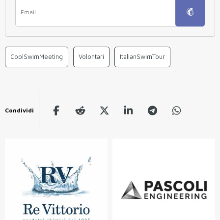
CoolSwimMeeting
Volontari
ItalianSwimTour
Condividi