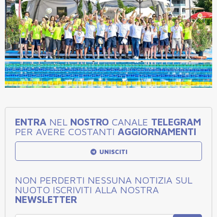
ENTRA
NEL
NOSTRO
CANALE
TELEGRAM
PER AVERE COSTANTI
AGGIORNAMENTI
UNISCITI
NON PERDERTI NESSUNA NOTIZIA SUL
NUOTO ISCRIVITI ALLA NOSTRA
NEWSLETTER