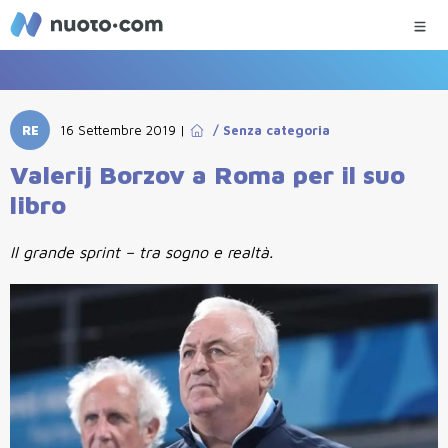
RE
16 Settembre 2019
|
/
Senza categoria
Valerij Borzov a Roma per il suo
libro
Il grande sprint – tra sogno e realtà.