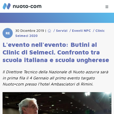
30 Dicembre 2019
|
/
Servizi
/
Eventi NPC
/
Clinic
RE
Selmeci 2020
L'evento nell'evento: Butini al
Clinic di Selmeci. Confronto tra
scuola italiana e scuola ungherese
Il Direttore Tecnico della Nazionale di Nuoto azzurra sarà
in prima fila il 4 Gennaio all primo evento targato
Nuoto•com presso l’hotel Ambasciatori di Rimini.