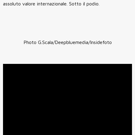
assoluto valore internazionale. Sotto il podio.
Photo G.Scala/Deepbluemedia/Insidefoto