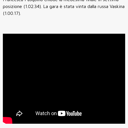
posizione (1.02.34). La gara è stata vinta dalla russa Vaskina
(1.00.17).