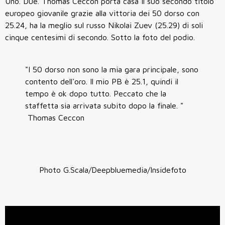
Uno. Due. Thomas Ceccon porta casa il suo secondo titolo
europeo giovanile grazie alla vittoria dei 50 dorso con
25.24, ha la meglio sul russo Nikolai Zuev (25.29) di soli
cinque centesimi di secondo. Sotto la foto del podio.
"I 50 dorso non sono la mia gara principale, sono
contento dell'oro. Il mio PB è 25.1, quindi il
tempo è ok dopo tutto. Peccato che la
staffetta sia arrivata subito dopo la finale. "
Thomas Ceccon
Photo G.Scala/Deepbluemedia/Insidefoto