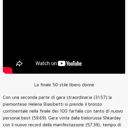
La finale 50 stile libero donne
Con una seconda parte di gara straordinaria (31.57) la
piemontese Helena Biasibetti si prende il bronzo
continentale nella finale dei 100 farfalla con tanto di nuovo
personal best (59.69). Gara vinta dalla bielorussa Shkarday
con il nuovo record della manifestazione (57.39), tempo di