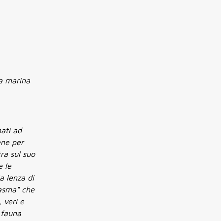
na marina
nati ad
ene per
tra sul suo
e le
a lenza di
tasma" che
 veri e
 fauna