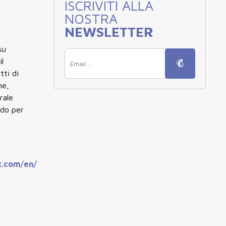
ISCRIVITI ALLA
NOSTRA
NEWSLETTER
su
il
tti di
ne,
rale
ndo per
t.com/en/