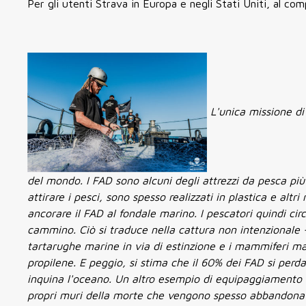
Per gli utenti Strava in Europa e negli Stati Uniti, al c
L'unica missione di
del mondo. I FAD sono alcuni degli attrezzi da pesca più 
attirare i pesci, sono spesso realizzati in plastica e alt
ancorare il FAD al fondale marino. I pescatori quindi cir
cammino. Ciò si traduce nella cattura non intenzionale 
tartarughe marine in via di estinzione e i mammiferi mar
propilene. E peggio, si stima che il 60% dei FAD si p
inquina l'oceano. Un altro esempio di equipaggiamento fa
propri muri della morte che vengono spesso abbandonat