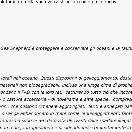
ompletamento della sfida verrà sbloccato un premio bonus.
 Sea Shepherd è proteggere e conservare gli oceani e la fau
letali nell'oceano. Questi dispositivi di galleggiamento, desti
ri materiali non biodegradabili, inclusa una lunga cima di propil
condano il FAD con le loro reti, catturando tutto ciò che incon
- o cattura accessoria - di novellame e altre specie, compres
ini, che possono rimanere aggrovigliati, feriti e annegati dall
erda o venga abbandonato in mare come "equipaggiamento fan
ntasma sono le reti da posta derivanti dalle spadare illegali,
i in mare, intrappolando e uccidendo indiscriminatamente la