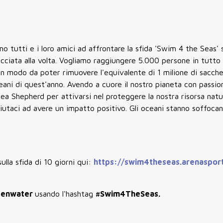
amo tutti e i loro amici ad affrontare la sfida 'Swim 4 the Seas' 
acciata alla volta. Vogliamo raggiungere 5.000 persone in tutto 
n modo da poter rimuovere l'equivalente di 1 milione di sacche
eani di quest'anno. Avendo a cuore il nostro pianeta con passio
ea Shepherd per attivarsi nel proteggere la nostra risorsa natu
 aiutaci ad avere un impatto positivo. Gli oceani stanno soffoca
ulla sfida di 10 giorni qui:
https://swim4theseas.arenaspor
penwater
usando l'hashtag
#Swim4TheSeas.