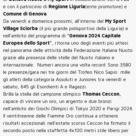
e con il patrocinio di
Regione Liguria
(ente promotore) e
Comune di Genova
.
Da venerdì a domenica prossimi, all'interno del
My Sport
Village Sciorba
(il più grande polisportivo della Liguria) e
nell'ambito del programma di
"Genova 2024 Capitale
Europea dello Sport"
, ritorna uno degli eventi più attesi
nel panorama delle attività della Federazione Italiana Nuoto
grazie alla presenza delle stelle del Nuoto italiano e
internazionale. Numeri ancora una volta record. Sono 3580
le presenze/gara nei tre giorni del Trofeo Nico Sapio: mille
gli atleti della categoria Assoluti e Juniores tra venerdì e
sabato, 645 gli Esordienti A e Ragazzi.
Brilla la stella del campione olimpico
Thomas Ceccon,
capace di vincere un oro, un argento e due bronzi
nell'ambito dei Giochi Olimpici di Tokyo 2020 e Parigi 2024.
I
l ventitreenne delle Fiamme Oro continua a ottenere
risultati eccezionali. nell'estate scorso Ceccon ha firmato il
secondo posto nella staffetta 4x100 metri stile libero per