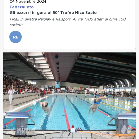
04 Novembre 2024
Federnuoto
Gli azzurri in gara al 50° Trofeo Nico Sapio
Finali in diretta Raiplay e Raisport. Al via 1700 atleti di oltre 100
società.
RE