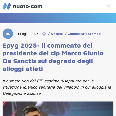
RE
24 Luglio 2025
|
/
Notizie
/
Comunicati Stampa
Epyg 2025: il commento del
presidente del cip Marco Giunio
De Sanctis sul degrado degli
alloggi atleti
Il numero uno del CIP esprime disappunto per la
situazione igienico sanitaria del villaggio in cui alloggia la
Delegazione azzurra