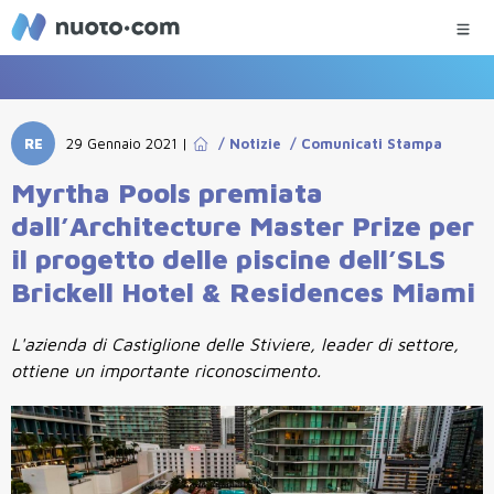
RE
29 Gennaio 2021
|
/
Notizie
/
Comunicati Stampa
Myrtha Pools premiata
dall’Architecture Master Prize per
il progetto delle piscine dell’SLS
Brickell Hotel & Residences Miami
L'azienda di Castiglione delle Stiviere, leader di settore,
ottiene un importante riconoscimento.