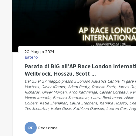
20 Maggio 2024
Estero
Parata di BIG all'AP Race London Internat
Wellbrock, Hosszu, Scott ...
Dal 25 al 27 maggio presso il London Aquatics Centre. In gara 
Martens, Oliver Klemet, Adam Peaty, Duncan Scott, James G
Richards, Oliver Morgan, Arno Kamminga, Caspar Corbeau, Ke
Melvin Imoudu, Barbora Seemanova, Laura Riedemann, Abbie 
Colbert, Katie Shanahan, Laura Stephens, Katinka Hosszu, En
Tes Schouten, Isabel Gose, Kathleen Dawson, Lauren Cox, Ange
RE
Redazione