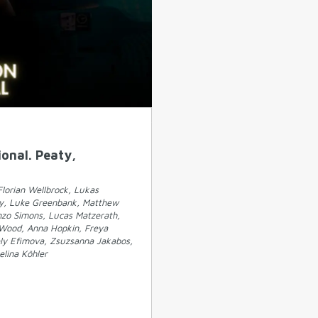
ional. Peaty,
Florian Wellbrock, Lukas
uy, Luke Greenbank, Matthew
nzo Simons, Lucas Matzerath,
Wood, Anna Hopkin, Freya
ely Efimova, Zsuzsanna Jakabos,
lina Köhler