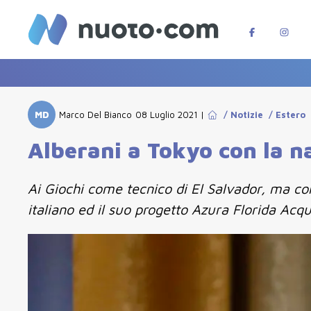
MD
Marco Del Bianco
08 Luglio 2021
|
/
Notizie
/
Estero
Alberani a Tokyo con la n
Ai Giochi come tecnico di El Salvador, ma con 
italiano ed il suo progetto Azura Florida Acqu