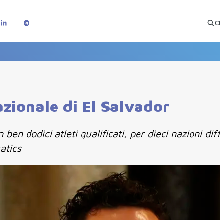
C
azionale di El Salvador
ben dodici atleti qualificati, per dieci nazioni di
atics