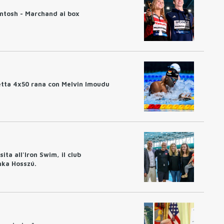
ntosh - Marchand ai box
etta 4x50 rana con Melvin Imoudu
ita all'Iron Swim, il club
nka Hosszú.