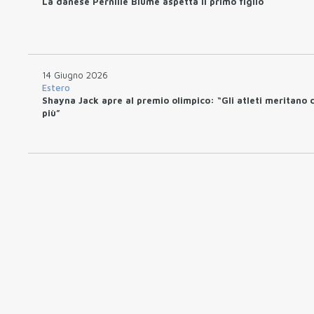
La danese Pernille Blume aspetta il primo figlio
14 Giugno 2026
Estero
Shayna Jack apre al premio olimpico: “Gli atleti meritano 
più”