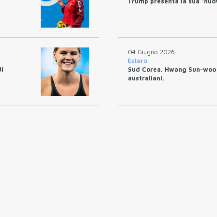
Trump presenta la sua "nuov
04 Giugno 2026
Estero
di
Sud Corea. Hwang Sun-woo e
australiani.