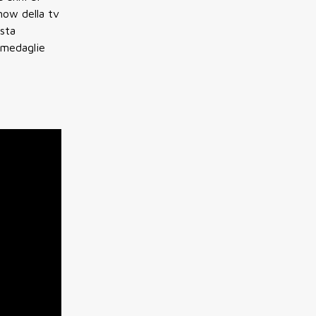
how della tv
ista
 medaglie