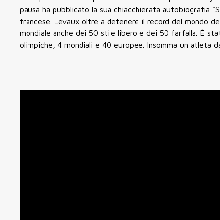
pausa ha pubblicato la sua chiacchierata autobiografia "
francese. Levaux oltre a detenere il record del mondo dei 
mondiale anche dei 50 stile libero e dei 50 farfalla. È s
olimpiche, 4 mondiali e 40 europee. Insomma un atleta da