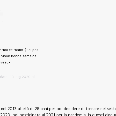
 moi ce matin. (J’ai pas
t) Sinon bonne semaine
eveaux
 data:
13 Lug 2020 alle ore 12:34 PDT
 nel 2013 all'età di 28 anni per poi decidere di tornare nel set
 2020, poi posticipate al 2021 per la pandemia. In questi cinque