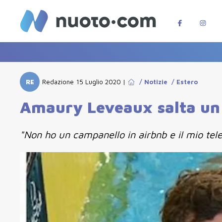
RE
Redazione
15 Luglio 2020
|
/
Notizie
/
Estero
Amaury Leveaux salta un 
"Non ho un campanello in airbnb e il mio tele