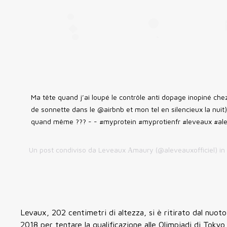
Ma tête quand j’ai loupé le contrôle anti dopage inopiné chez
de sonnette dans le @airbnb et mon tel en silencieux la nui
quand même ??? - - #myprotein #myprotienfr #leveaux #al
Un post condiviso da
Leveaux Аmaury
(@aleveauxofficiel) in
Levaux, 202 centimetri di altezza, si è ritirato dal nuoto
2018 per tentare la qualificazione alle Olimpiadi di Tokyo