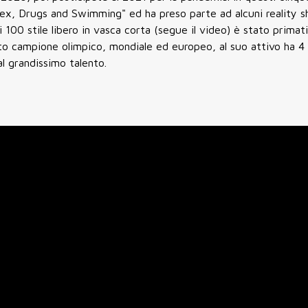
Sex, Drugs and Swimming" ed ha preso parte ad alcuni reality s
100 stile libero in vasca corta (segue il video) è stato primat
tato campione olimpico, mondiale ed europeo, al suo attivo ha 4
l grandissimo talento.