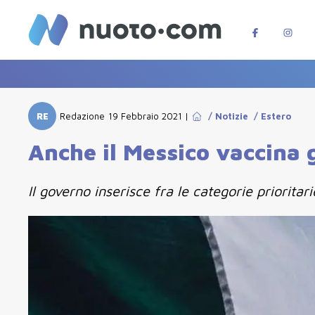
RE
Redazione
19 Febbraio 2021
|
/
Notizie
/
Estero
Anche il Messico vaccina g
Il governo inserisce fra le categorie priorita