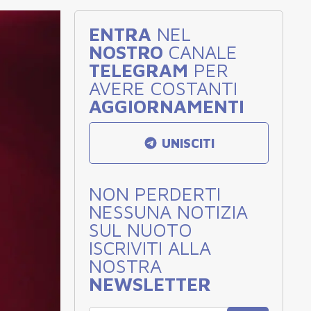
ENTRA
NEL
NOSTRO
CANALE
TELEGRAM
PER
AVERE COSTANTI
AGGIORNAMENTI
UNISCITI
NON PERDERTI
NESSUNA NOTIZIA
SUL NUOTO
ISCRIVITI ALLA
NOSTRA
NEWSLETTER