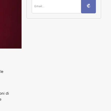
 le
oni di
e