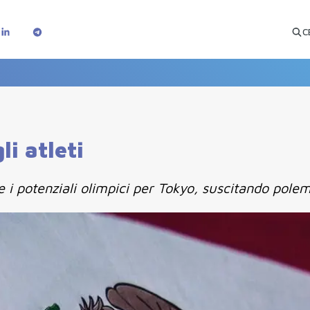
C
li atleti
rie i potenziali olimpici per Tokyo, suscitando pole