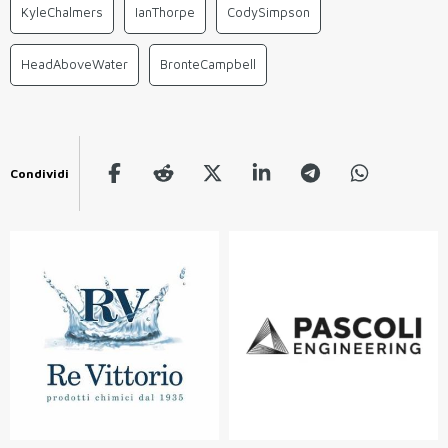
KyleChalmers
IanThorpe
CodySimpson
HeadAboveWater
BronteCampbell
Condividi