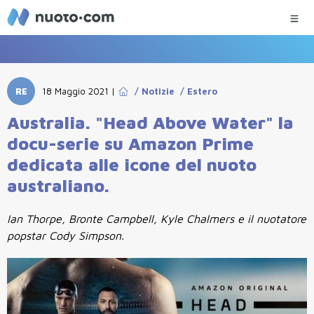
RE
18 Maggio 2021
|
/
Notizie
/
Estero
Australia. "Head Above Water" la
docu-serie su Amazon Prime
dedicata alle icone del nuoto
australiano.
Ian Thorpe, Bronte Campbell, Kyle Chalmers e il nuotatore
popstar Cody Simpson.