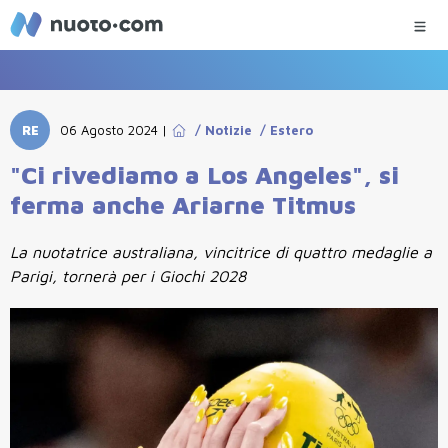
RE
06 Agosto 2024
|
/
Notizie
/
Estero
"Ci rivediamo a Los Angeles", si
ferma anche Ariarne Titmus
La nuotatrice australiana, vincitrice di quattro medaglie a
Parigi, tornerà per i Giochi 2028