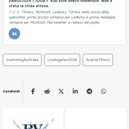
PARIGI2024 | JOUR 1. 400 stile libero femminile. Non è
stata la sfida attesa.
1-2-3: Titmus, McIntosh, Ledecky. Titmus nella storia della
specialità, primo bronzo olimpico per Ledecky e prima medaglia
olimpica per McIntosh. Fairweather a ridosso del podio.
RE
SwimmingAustralia
LosAngeles2028
AriarneTitmus
Condividi