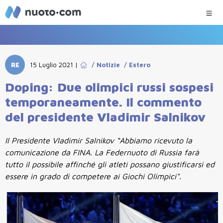
RE
15 Luglio 2021
|
/
Notizie
/
Estero
Doping: Due olimpici russi sospesi
temporaneamente. Il commento
del presidente Vladimir Salnikov
Il Presidente Vladimir Salnikov “Abbiamo ricevuto la
comunicazione da FINA. La Federnuoto di Russia farà
tutto il possibile affinché gli atleti possano giustificarsi ed
essere in grado di competere ai Giochi Olimpici".