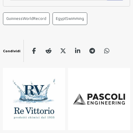
GuinnessWorldRecord
EgyptSwimming
Condividi