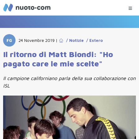
FG
24 Novembre 2019
|
/
Notizie
/
Estero
Il ritorno di Matt Biondi: "Ho
pagato care le mie scelte"
Il campione californiano parla della sua collaborazione con
ISL