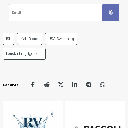
ISL
Matt Biondi
USA Swimming
konstantin grigorishin
Condividi