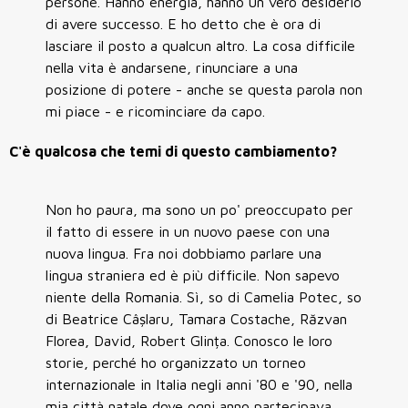
persone. Hanno energia, hanno un vero desiderio
di avere successo. E ho detto che è ora di
lasciare il posto a qualcun altro. La cosa difficile
nella vita è andarsene, rinunciare a una
posizione di potere - anche se questa parola non
mi piace - e ricominciare da capo.
C'è qualcosa che temi di questo cambiamento?
Non ho paura, ma sono un po' preoccupato per
il fatto di essere in un nuovo paese con una
nuova lingua. Fra noi dobbiamo parlare una
lingua straniera ed è più difficile. Non sapevo
niente della Romania. Sì, so di Camelia Potec, so
di Beatrice Câșlaru, Tamara Costache, Răzvan
Florea, David, Robert Glința. Conosco le loro
storie, perché ho organizzato un torneo
internazionale in Italia negli anni '80 e '90, nella
mia città natale dove ogni anno partecipava