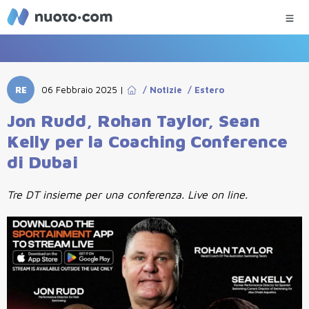
RE
06 Febbraio 2025
|
/
Notizie
/
Estero
Jon Rudd, Rohan Taylor, Sean
Kelly per la Coaching Conference
di Dubai
Tre DT insieme per una conferenza. Live on line.