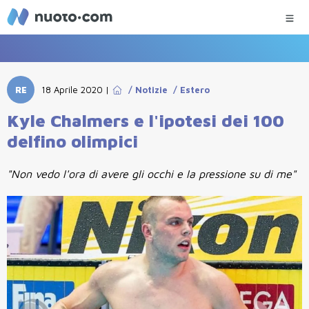
RE
18 Aprile 2020
|
/
Notizie
/
Estero
Kyle Chalmers e l'ipotesi dei 100
delfino olimpici
"Non vedo l'ora di avere gli occhi e la pressione su di me"